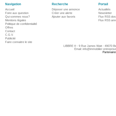
Navigation
Recherche
Portail
Accueil
Déposer une annonce
Actualités
Foire aux question
Créer une alerte
Newsletter
Qui sommes nous?
Ajouter aux favoris
Flux RSS dos
Mentions légales
Flux RSS an
Politique de confidentialité
Offres
Contact
C.G.V.
Publicité
Faire connaitre le site
LIBBRE ® - 9 Rue James Watt - 49070 B
Email: info@immobilier-entrepris
Partenaire