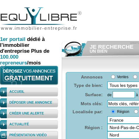
1er
portail
dédié à
l'immobilier
JE RECHERCHE
d'entreprise
Plus de
UN BIEN
100.000
Consulter gratuitement
les
annonces d'immobilier à ven
repreneurs
/mois
Et/ou déposer
gratuitement
votre recherche d'immobilier.
RECHERCHER UNE
Annonces
Ventes
ANNONCE
Type de bien:
ACCUEIL
Surface:
de
à
DÉPOSER UNE ANNONCE
Mots clés:
Localisée par:
Région
CRÉER UNE ALERTE
ACTUALITÉ
Région :
PRÉSENTATION VIDÉO