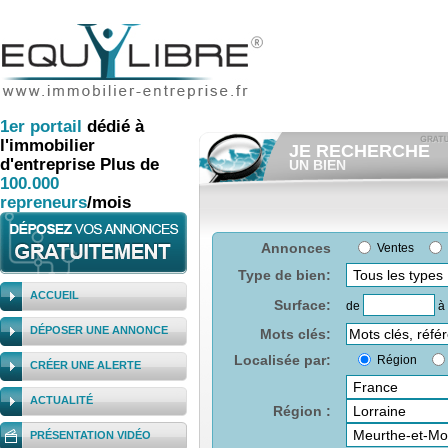
1er
portail
dédié à
l'immobilier
JE RECHERCHE
d'entreprise
Plus de
UN BIEN
100.000
Consulter gratuitement
les
annonces d'immobilier à ven
repreneurs
/mois
Et/ou déposer
gratuitement
votre recherche d'immobilier.
RECHERCHER UNE
Annonces
Ventes
ANNONCE
Type de bien:
ACCUEIL
Surface:
de
à
DÉPOSER UNE ANNONCE
Mots clés:
Localisée par:
Région
CRÉER UNE ALERTE
ACTUALITÉ
Région :
PRÉSENTATION VIDÉO