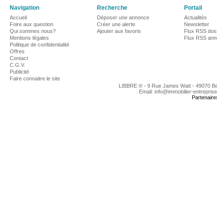
Navigation
Recherche
Portail
Accueil
Déposer une annonce
Actualités
Foire aux question
Créer une alerte
Newsletter
Qui sommes nous?
Ajouter aux favoris
Flux RSS dos
Mentions légales
Flux RSS an
Politique de confidentialité
Offres
Contact
C.G.V.
Publicité
Faire connaitre le site
LIBBRE ® - 9 Rue James Watt - 49070 B
Email: info@immobilier-entrepris
Partenaire