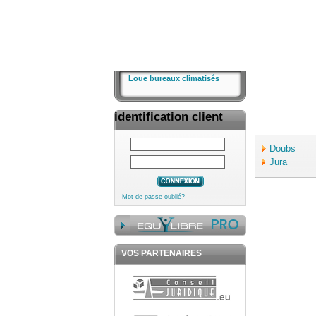
Loue bureaux climatisés
identification client
Doubs
Jura
Mot de passe oublié?
VOS PARTENAIRES