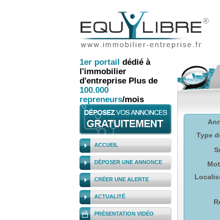
1er
portail
dédié à
l'immobilier
d'entreprise
Plus de
100.000
repreneurs
/mois
An
Type d
ACCUEIL
S
DÉPOSER UNE ANNONCE
Mot
Localis
CRÉER UNE ALERTE
ACTUALITÉ
R
PRÉSENTATION VIDÉO