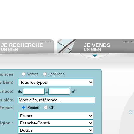
JE RECHERCHE
JE VENDS
UN BIEN
UN BIEN
Consulter gratuitement
les
Déposer gratuitement
une
annonces d'immobilier à vendre.
annonce de cession.
Et/ou déposer
gratuitement
Consulter gratuitement
les
votre recherche d'immobilier.
profils de repreneurs.
RECHERCHER UNE
DÉPOSER DES ANNONCES
nonces
Ventes
Locations
ANNONCE
e bien:
2
urface:
de
à
m
s clés:
ée par:
Région
CP
égion :