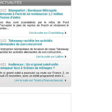
ACTUALITÉS
22/12
Blanquefort : Bordeaux Métropole
demande à Ford de lui rembourser 1,7 million
d’euros d'aides
Les élus sont scandalisés par le refus de Ford
d"accepter le plan de reprise de Punch et réclament le
embo...
Lire la suite sur Crashdebug
21/12
Takeaway rachète les activités
allemandes de son concurrent
'entreprise néerlandaise de livraison de repas Takeaway
achète les activités allemandes de son concurrent...
Lire la suite sur Lalibre
16/11
Audiences : Un si grand soleil enfin
vainqueur face à Scènes de ménages ?
n si grand soleil a poursuivi sa route sur France 2, ce
eudi 15 novembre, avec un inédit programmé entre 2...
Lire la suite sur TouteLaTeacute;leacute;