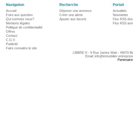
Navigation
Recherche
Portail
Accueil
Déposer une annonce
Actualités
Foire aux question
Créer une alerte
Newsletter
Qui sommes nous?
Ajouter aux favoris
Flux RSS dos
Mentions légales
Flux RSS an
Politique de confidentialité
Offres
Contact
C.G.V.
Publicité
Faire connaitre le site
LIBBRE ® - 9 Rue James Watt - 49070 B
Email: info@immobilier-entrepris
Partenaire