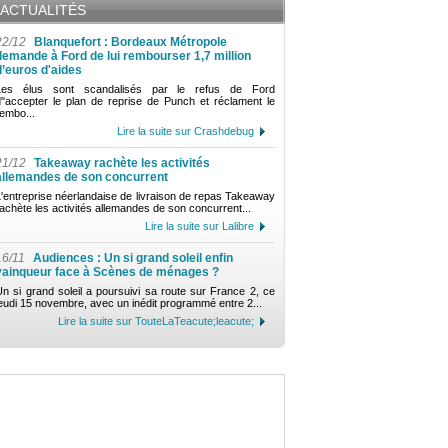
ACTUALITÉS
22/12
Blanquefort : Bordeaux Métropole
demande à Ford de lui rembourser 1,7 million
d’euros d'aides
Les élus sont scandalisés par le refus de Ford
d"accepter le plan de reprise de Punch et réclament le
embo...
Lire la suite sur Crashdebug
21/12
Takeaway rachète les activités
allemandes de son concurrent
'entreprise néerlandaise de livraison de repas Takeaway
achète les activités allemandes de son concurrent...
Lire la suite sur Lalibre
16/11
Audiences : Un si grand soleil enfin
vainqueur face à Scènes de ménages ?
n si grand soleil a poursuivi sa route sur France 2, ce
eudi 15 novembre, avec un inédit programmé entre 2...
Lire la suite sur TouteLaTeacute;leacute;