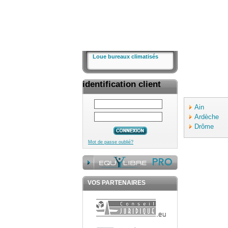
Loue bureaux climatisés
identification client
Ain
Ardèche
Drôme
Mot de passe oublié?
VOS PARTENAIRES