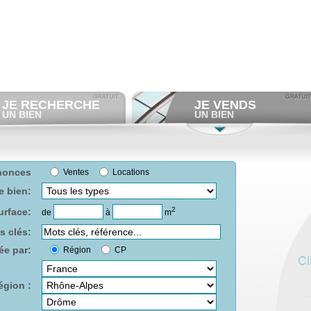
JE RECHERCHE
JE VENDS
UN BIEN
UN BIEN
Consulter gratuitement
les
Déposer gratuitement
une
annonces d'immobilier à vendre.
annonce de cession.
Et/ou déposer
gratuitement
Consulter gratuitement
les
votre recherche d'immobilier.
profils de repreneurs.
RECHERCHER UNE
DÉPOSER DES ANNONCES
nonces
Ventes
Locations
ANNONCE
e bien:
2
urface:
de
à
m
s clés:
ée par:
Région
CP
égion :