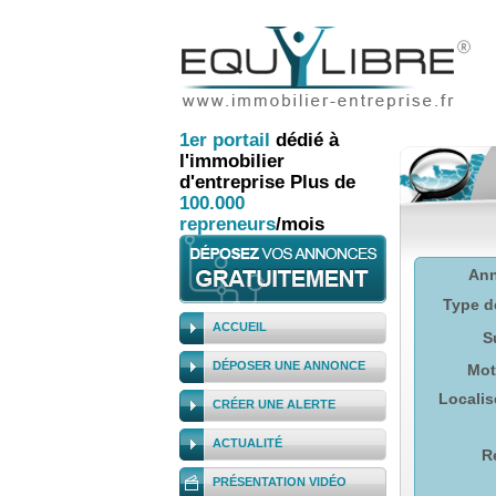
1er
portail
dédié à
l'immobilier
d'entreprise
Plus de
100.000
repreneurs
/mois
An
Type d
ACCUEIL
S
DÉPOSER UNE ANNONCE
Mot
Localis
CRÉER UNE ALERTE
ACTUALITÉ
R
PRÉSENTATION VIDÉO