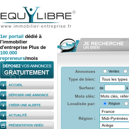
1er
portail
dédié à
l'immobilier
JE RECHERCHE
d'entreprise
Plus de
UN BIEN
100.000
Consulter gratuitement
les
annonces d'immobilier à ven
repreneurs
/mois
Et/ou déposer
gratuitement
votre recherche d'immobilier.
RECHERCHER UNE
Annonces
Ventes
ANNONCE
Type de bien:
ACCUEIL
Surface:
de
à
DÉPOSER UNE ANNONCE
Mots clés:
Localisée par:
Région
CRÉER UNE ALERTE
ACTUALITÉ
Région :
PRÉSENTATION VIDÉO