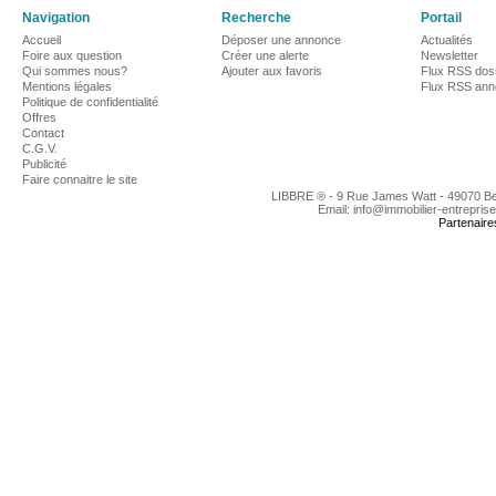
Navigation
Recherche
Portail
Accueil
Déposer une annonce
Actualités
Foire aux question
Créer une alerte
Newsletter
Qui sommes nous?
Ajouter aux favoris
Flux RSS dos
Mentions légales
Flux RSS an
Politique de confidentialité
Offres
Contact
C.G.V.
Publicité
Faire connaitre le site
LIBBRE ® - 9 Rue James Watt - 49070 B
Email: info@immobilier-entrepris
Partenaire