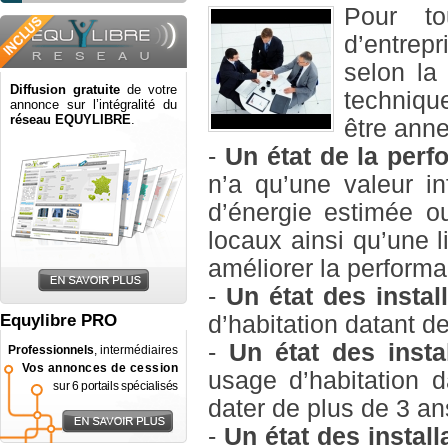
Pour to
d’entrep
selon la
Diffusion gratuite
de votre
techniqu
annonce sur l’intégralité du
réseau EQUYLIBRE
.
être anne
-
Un état de la per
n’a qu’une valeur in
d’énergie estimée o
locaux ainsi qu’une 
améliorer la perform
-
Un état des instal
Equylibre PRO
d’habitation datant d
-
Un état des insta
Professionnels
, intermédiaires
Vos annonces de cession
usage d’habitation 
sur 6 portails spécialisés
dater de plus de 3 an
-
Un état des instal