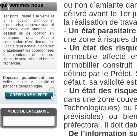
ou non d’amiante dan
qui sommes nous
délivré avant le 1er j
1er portail dédié à la vente et
la réalisation de tra
à la location d'immobilier
d'entreprise, inscrivez-vous et
-
Un état parasitair
déposez votre annonce de
cession ou de location en
une zone à risques dé
quelques clics. Aucune
commission n'est demandée.
-
Un état des risqu
Locataire et acheteur, obtenez
gratuitement les coordonnées
immeuble affecté en
des vendeurs et bailleurs.
Merci de votre visite et bonne
immobilier construi
recherche.
définie par le Préfet. 
Déposez
gratuitement
une
défaut, sa validité est
veille par secteur d’activité et
par zone géographique.
-
Un état des risqu
CRÉER UNE ALERTE
dans une zone couve
Technologiques) ou 
VIDEO DE LA SEMAINE
prévisibles) ou bi
préfectoral. Il doit d
-
De l’information su