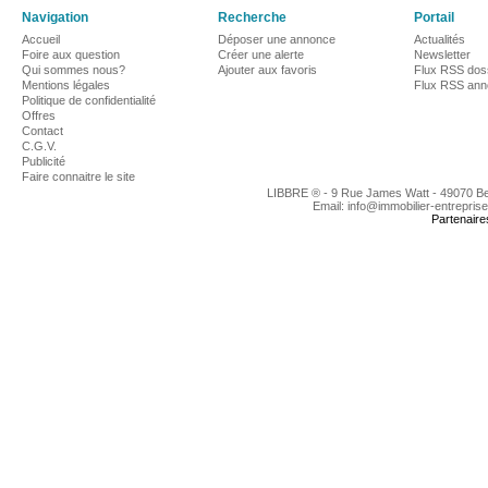
Navigation
Recherche
Portail
Accueil
Déposer une annonce
Actualités
Foire aux question
Créer une alerte
Newsletter
Qui sommes nous?
Ajouter aux favoris
Flux RSS dos
Mentions légales
Flux RSS an
Politique de confidentialité
Offres
Contact
C.G.V.
Publicité
Faire connaitre le site
LIBBRE ® - 9 Rue James Watt - 49070 B
Email: info@immobilier-entrepris
Partenaire