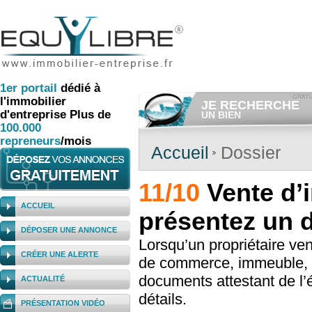
1er
portail
dédié à
l'immobilier
JE RECHERCHE
d'entreprise
Plus de
UN BIEN
100.000
Consulter gratuitement
les
annonces d'immobilier à ven
repreneurs
/mois
Et/ou déposer
gratuitement
Accueil
Dossier
votre recherche d'immobilier.
RECHERCHER UNE
11/10
Vente d’i
ANNONCE
ACCUEIL
présentez un 
DÉPOSER UNE ANNONCE
Lorsqu’un propriétaire ve
CRÉER UNE ALERTE
de commerce, immeuble, et
documents attestant de l’
ACTUALITÉ
détails.
PRÉSENTATION VIDÉO