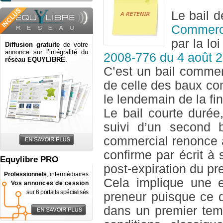
Le bail d
Commer
par la lo
Diffusion gratuite
de votre
annonce sur l’intégralité du
2008-776 du 4 août 
réseau EQUYLIBRE
.
C’est un bail commer
de celle des baux c
le lendemain de la fin
Le bail courte durée
suivi d’un second b
commercial renonce a
confirme par écrit à s
Equylibre PRO
post-expiration du pr
Professionnels
, intermédiaires
Cela implique une ex
Vos annonces de cession
sur 6 portails spécialisés
preneur puisque ce d
dans un premier tem