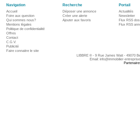
Navigation
Recherche
Portail
Accueil
Déposer une annonce
Actualités
Foire aux question
Créer une alerte
Newsletter
Qui sommes nous?
Ajouter aux favoris
Flux RSS dos
Mentions légales
Flux RSS an
Politique de confidentialité
Offres
Contact
C.G.V.
Publicité
Faire connaitre le site
LIBBRE ® - 9 Rue James Watt - 49070 B
Email: info@immobilier-entrepris
Partenaire