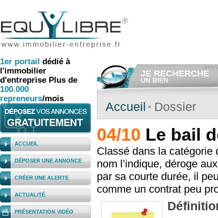
1er
portail
dédié à
l'immobilier
JE RECHERCHE
d'entreprise
Plus de
UN BIEN
100.000
Consulter gratuitement
les
annonces d'immobilier à ven
repreneurs
/mois
Et/ou déposer
gratuitement
Accueil
Dossier
votre recherche d'immobilier.
RECHERCHER UNE
04/10
Le bail d
ANNONCE
ACCUEIL
Classé dans la catégorie 
DÉPOSER UNE ANNONCE
nom l’indique, déroge au
par sa courte durée, il pe
CRÉER UNE ALERTE
comme un contrat peu prot
ACTUALITÉ
Définitio
PRÉSENTATION VIDÉO